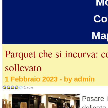
Mo
Co
Ma
Parquet che si incurva: co
sollevato
1 Febbraio 2023 - by admin
1
vote
Posare i
delicat