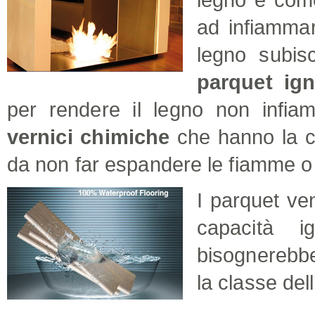
ad infiammar
legno subis
parquet ign
per rendere il legno non infia
vernici chimiche
che hanno la ca
da non far espandere le fiamme o 
I parquet ven
capacità i
bisognerebbe
la classe del