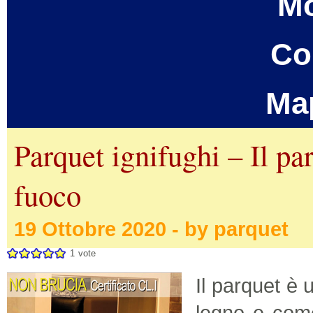
Mo
Co
Ma
Parquet ignifughi – Il pa
fuoco
19 Ottobre 2020 - by parquet
1
vote
Il parquet è
legno e come