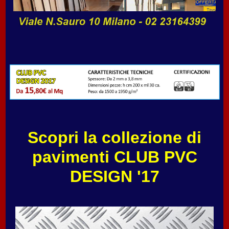
Scopri la collezione di
pavimenti CLUB PVC
DESIGN '17